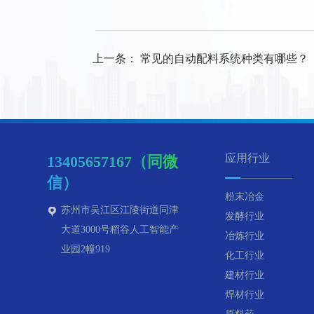
上一条：
常见的自动配料系统种类有哪些？
应用行业
13405657167（同微
信）
粉末冶金
苏州市吴江区江陵街道同津
发酵行业
大道3000号稻谷人工智能产
冶炼行业
业园2幢919
化工行业
建材行业
焊材行业