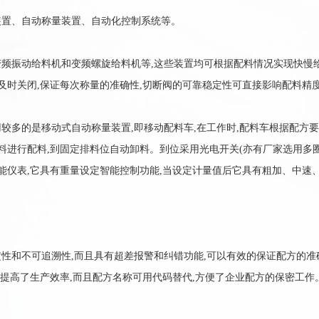
置、自动称量装置、自动化控制系统等。
振动给料机和变频螺旋给料机等,这些装置均可根据配料情况实现快慢给
及时关闭,保证每次称量的准确性,切断阀的可靠稳定性可直接影响配料精
多的是移动式自动称量装置,即移动配料车,在工作时,配料车根据配方要
进行配料,到固定排料位自动卸料。到位采用光电开关(亦有厂家选用多圈绝
能仪表,它具有重量设定智能控制功能,当设定计量值后它具有粗加、中速、
和不可追溯性,而且具有超差报警和纠错功能,可以有效的保证配方的准
,提高了生产效率,而且配方名称可用代码替代,方便了企业配方的保密工作