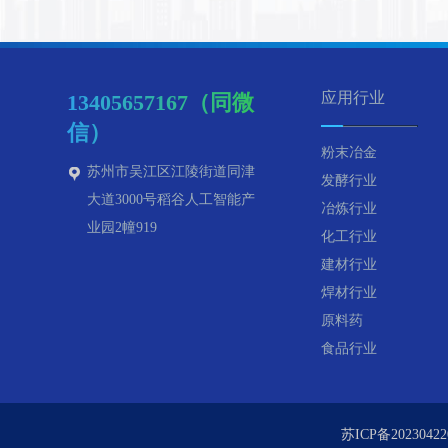
应用行业
13405657167（同微
信）
粉末冶金
苏州市吴江区江陵街道同津
发酵行业
大道3000号稻谷人工智能产
冶炼行业
业园2幢919
化工行业
建材行业
焊材行业
原料药
食品行业
苏ICP备20230422