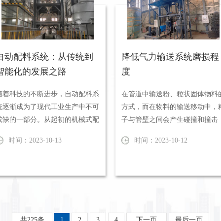
自动配料系统：从传统到
降低气力输送系统磨损程
智能化的发展之路
度
随着科技的不断进步，自动配料系
在管道中输送粉、粒状固体物料
统逐渐成为了现代工业生产中不可
方式，而在物料的输送移动中，
或缺的一部分。从起初的机械式配
子与管壁之间会产生碰撞和撞击
料到现在的智能化配料，自动配
这就是气力输送装置中输送管常
时间：2023-10-13
时间：2023-10-12
...
说...
共225条
1
2
3
4
下一页
最后一页