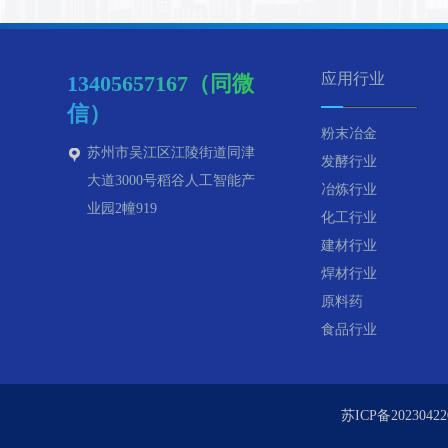
应用行业
13405657167（同微
信）
粉末冶金
苏州市吴江区江陵街道同津
发酵行业
大道3000号稻谷人工智能产
冶炼行业
业园2幢919
化工行业
建材行业
焊材行业
原料药
食品行业
苏ICP备20230422