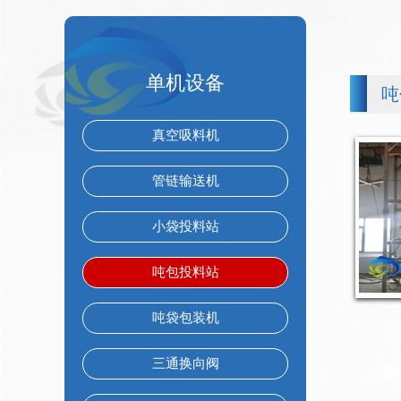
单机设备
吨
真空吸料机
管链输送机
小袋投料站
吨包投料站
吨袋包装机
三通换向阀