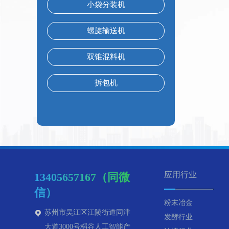
小袋分装机
螺旋输送机
双锥混料机
拆包机
应用行业
13405657167（同微
信）
粉末冶金
苏州市吴江区江陵街道同津
发酵行业
大道3000号稻谷人工智能产