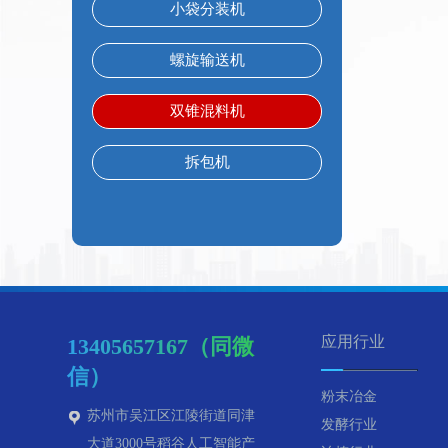
小袋分装机
螺旋输送机
双锥混料机
拆包机
应用行业
13405657167（同微
信）
粉末冶金
苏州市吴江区江陵街道同津
发酵行业
大道3000号稻谷人工智能产