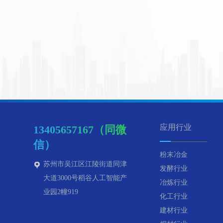
应用行业
13405657167（同微
信）
粉末冶金
苏州市吴江区江陵街道同津
发酵行业
大道3000号稻谷人工智能产
冶炼行业
业园2幢919
化工行业
建材行业