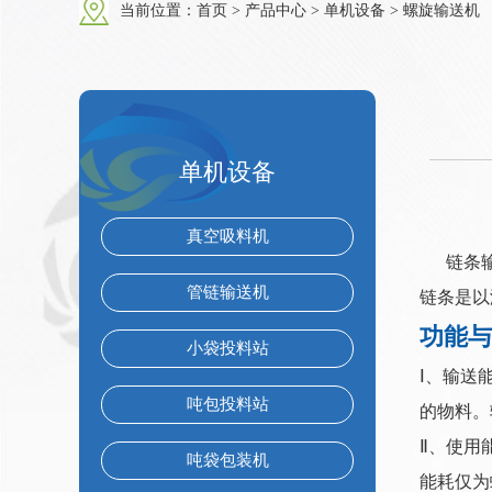
当前位置：
首页
>
产品中心
>
单机设备
>
螺旋输送机
单机设备
真空吸料机
链条输送
管链输送机
链条是以
功能与
小袋投料站
Ⅰ、输送
吨包投料站
的物料。输
Ⅱ、使用
吨袋包装机
能耗仅为螺