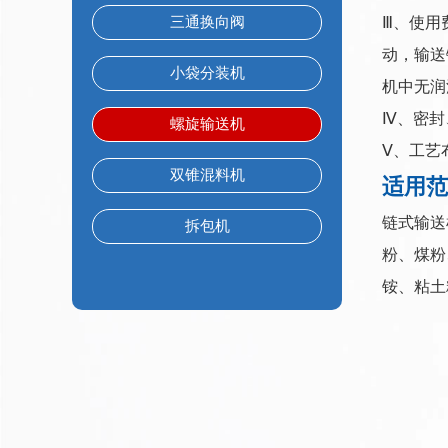
三通换向阀
Ⅲ、使用
动，输送
小袋分装机
机中无润
Ⅳ、密封
螺旋输送机
Ⅴ、工艺
双锥混料机
适用范
链式输送
拆包机
粉、煤粉
铵、粘土